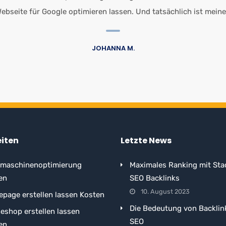
ebseite für Google optimieren lassen. Und tatsächlich ist meine
JOHANNA M.
eiten
Letzte News
maschinenoptimierung
Maximales Ranking mit Sta
en
SEO Backlinks
10. August 2023
page erstellen lassen Kosten
Die Bedeutung von Backlin
neshop erstellen lassen
SEO
en