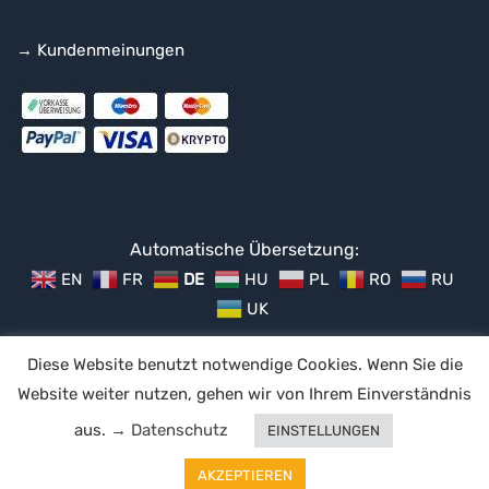
→ Kundenmeinungen
Automatische Übersetzung:
EN
FR
DE
HU
PL
RO
RU
UK
Diese Website benutzt notwendige Cookies. Wenn Sie die
Website weiter nutzen, gehen wir von Ihrem Einverständnis
Impressum
Datenschutz
Widerruf
Geschäftsbedingungen
aus.
→ Datenschutz
EINSTELLUNGEN
© 2014-2023 King-SEO.de -
HNP
- Alle Rechte vorbehalten.
AKZEPTIEREN