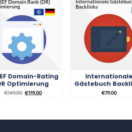
EF Domain-Rating
International
DR Optimierung
Gästebuch Backl
€
149.00
€
119.00
€
79.00
PTIONEN WÄHLEN
OPTIONEN WÄHLEN