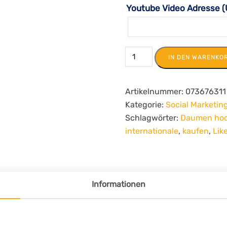
Youtube Video Adresse (
IN DEN WARENKO
Artikelnummer:
073676311
Kategorie:
Social Marketin
Schlagwörter:
Daumen ho
internationale
,
kaufen
,
Lik
Informationen