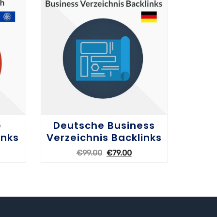
e
Deutsche Business
inks
Verzeichnis Backlinks
€
99.00
€
79.00
OPTIONEN WÄHLEN
OPT