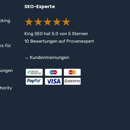
SEO-Experte
cking
King SEO
hat
5.0
von
5
Sternen
10
Bewertungen auf Provenexpert
ks für
→ Kundenmeinungen
rungen
hority