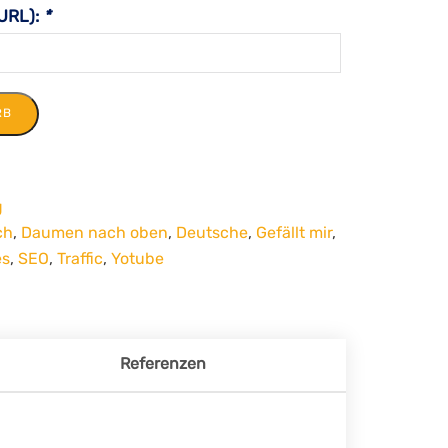
URL):
*
RB
g
ch
,
Daumen nach oben
,
Deutsche
,
Gefällt mir
,
es
,
SEO
,
Traffic
,
Yotube
Referenzen