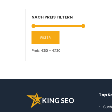
NACH PREIS FILTERN
FILTER
Preis:
€50
—
€130
Top S
Such