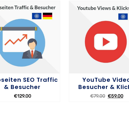
seiten SEO Traffic
YouTube Vide
& Besucher
Besucher & Klic
€
129.00
€
79.00
€
59.00
OPTIONEN WÄHLEN