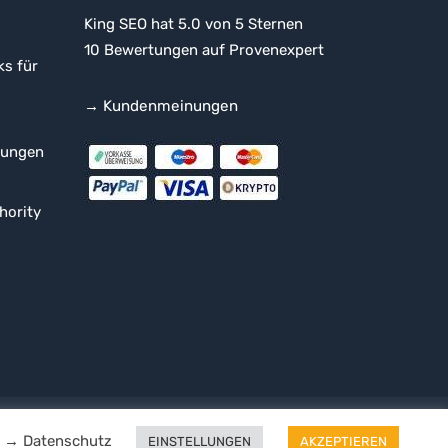
King SEO
hat
5.0
von
5
Sternen
10
Bewertungen auf Provenexpert
ks für
→ Kundenmeinungen
rungen
hority
 2014-2023 King-SEO.de -
HNP
- Alle Rechte vorbehalten.
.
→ Datenschutz
EINSTELLUNGEN
AKZEPTIEREN