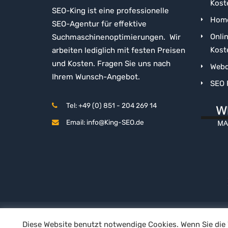
Kost
SEO-King ist eine professionelle
Home
SEO-Agentur für effektive
Onli
Suchmaschinenoptimierungen. Wir
Kost
arbeiten lediglich mit festen Preisen
und Kosten. Fragen Sie uns nach
Webd
Ihrem Wunsch-Angebot.
SEO 
Tel: +49 (0) 851 - 204 269 14
Email: info@King-SEO.de
Impressum
Datenschutz
Widerruf
Geschäft
Diese Website benutzt notwendige Cookies. Wenn Sie die 