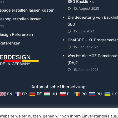
en
SEO Backlinks
10. August 2023
page erstellen lassen Kosten
Die Bedeutung von Backlin
neshop erstellen lassen
SEO
en
15. Juni 2023
esign Referenzen
ChatGPT – KI-Programmie
Referenzen
16. Januar 2023
Was ist die MOZ Domainaut
(DA)?
15. Januar 2023
Automatische Übersetzung:
EN
FR
DE
HU
PL
RO
RU
UK
sbedingungen
©
Website weiter nutzen, gehen wir von Ihrem Einverständnis aus