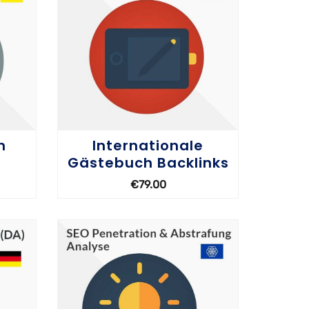
n
Internationale
Gästebuch Backlinks
€
79.00
OPTIONEN WÄHLEN
OPT