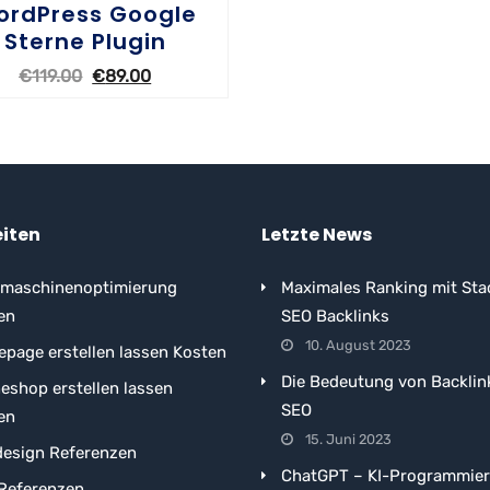
ordPress Google
Sterne Plugin
€
119.00
€
89.00
OPTIONEN WÄHLEN
eiten
Letzte News
maschinenoptimierung
Maximales Ranking mit Sta
en
SEO Backlinks
10. August 2023
page erstellen lassen Kosten
Die Bedeutung von Backlin
neshop erstellen lassen
SEO
en
15. Juni 2023
esign Referenzen
ChatGPT – KI-Programmie
Referenzen