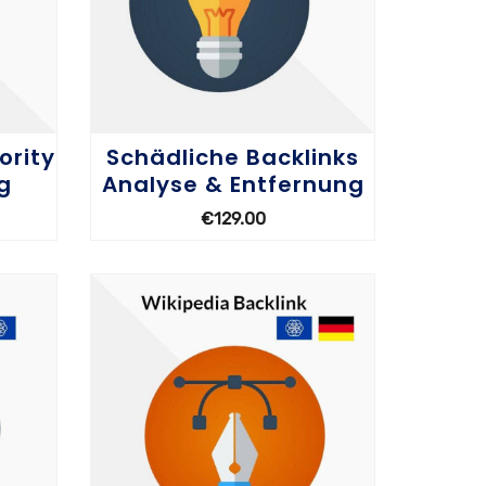
rity
Schädliche Backlinks
g
Analyse & Entfernung
€
129.00
OPTIONEN WÄHLEN
OPT