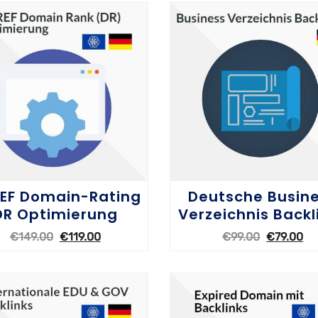
EF Domain-Rating
Deutsche Busin
DR Optimierung
Verzeichnis Backl
€
149.00
€
119.00
€
99.00
€
79.00
OPTIONEN WÄHLEN