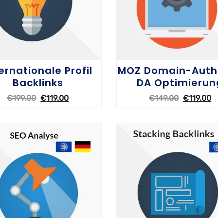
ernationale Profil
MOZ Domain-Autho
Backlinks
DA Optimierun
€
199.00
€
119.00
€
149.00
€
119.00
OPTIONEN WÄHLEN