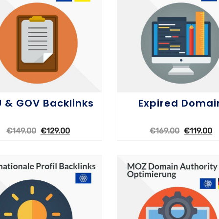
 & GOV Backlinks
Expired Domai
€
149.00
€
129.00
€
169.00
€
119.00
OPTIONEN WÄHLEN