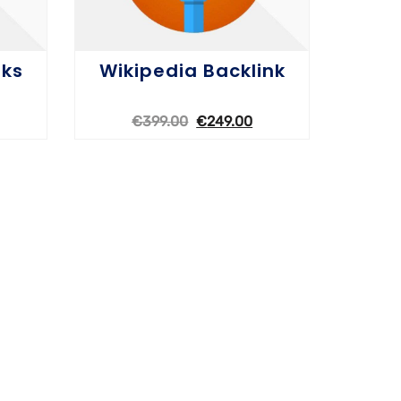
nks
Wikipedia Backlink
€
399.00
€
249.00
OPTIONEN WÄHLEN
OPT