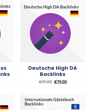
ess
Deutsche High DA
inks
Backlinks
€
99.00
€
79.00
OPTIONEN WÄHLEN
OPT