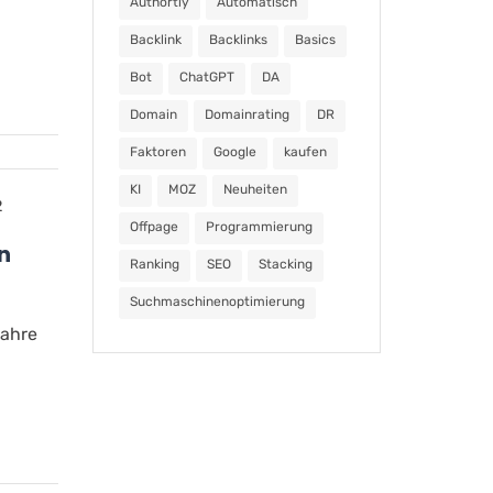
Authortiy
Automatisch
Backlink
Backlinks
Basics
Bot
ChatGPT
DA
Domain
Domainrating
DR
Faktoren
Google
kaufen
KI
MOZ
Neuheiten
2
Offpage
Programmierung
n
Ranking
SEO
Stacking
Suchmaschinenoptimierung
Jahre